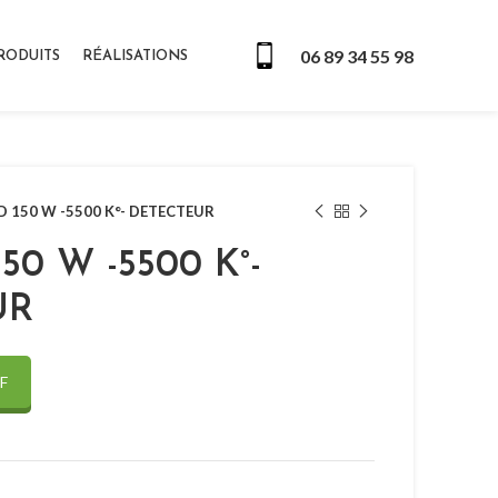
06 89 34 55 98
RODUITS
RÉALISATIONS
D 150 W -5500 K°- DETECTEUR
50 W -5500 K°-
UR
F