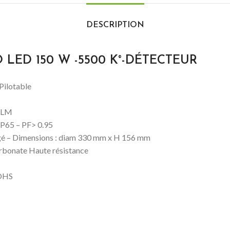
DESCRIPTION
O LED 150 W -5500 K°-DÉTECTEUR
ilotable
0 LM
IP65 – PF> 0.95
gé – Dimensions : diam 330 mm x H 156 mm
rbonate Haute résistance
OHS