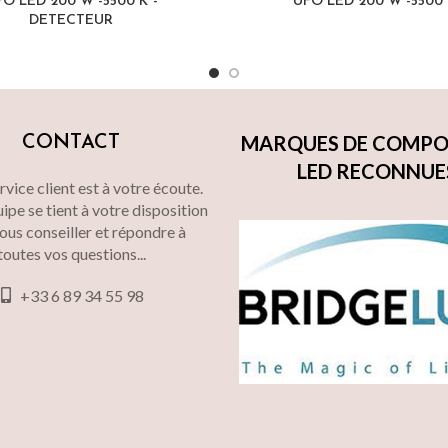
O LED 200 W -5500 K°-
UFO LED 200 W -5500 
DETECTEUR
MARQUES DE COMPO
CONTACT
LED RECONNUE
vice client est à votre écoute.
ipe se tient à votre disposition
ous conseiller et répondre à
toutes vos questions...
+33 6 89 34 55 98