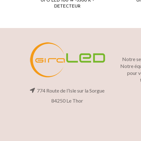
UFO LED 100 W -5500 K°-
UF
DETECTEUR
Notre ser
Notre équ
pour v
774 Route de l’Isle sur la Sorgue
84250 Le Thor