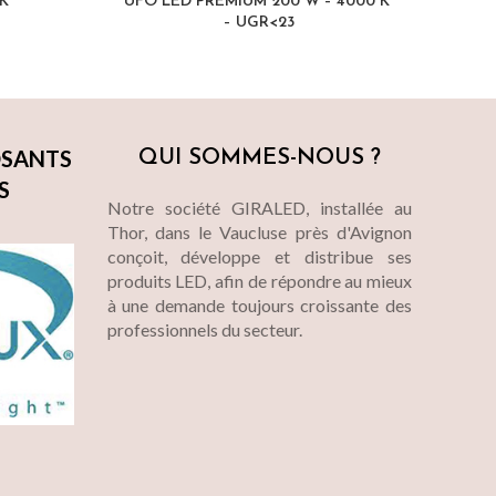
K°
UFO LED PREMIUM 200 W – 4000 K°
UFO 
– UGR<23
SANTS
QUI SOMMES-NOUS ?
S
Notre société GIRALED, installée au
Thor, dans le Vaucluse près d'Avignon
conçoit, développe et distribue ses
produits LED, afin de répondre au mieux
à une demande toujours croissante des
professionnels du secteur.