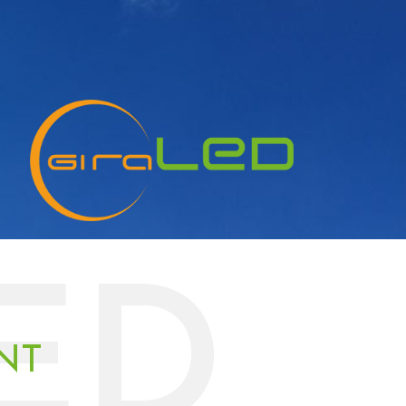
ED
NT