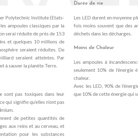
Durée de vie
r Polytechnic Institute (Etats-
Les LED durent en moyenne plu
les ampoules classiques par la
fois moins souvent que des a
n serai réduite de près de 153
déchets dans les décharges.
oins et quelques 10 millions de
Moins de Chaleur
osphère seraient réduites. De
lliard seraient atteintes. Par
Les ampoules à incandescenc
t à sauver la planète Terre.
seulement 10% de l’énergie él
chaleur.
Avec les LED, 90% de l’énergie
e sont pas toxiques dans leur
que 10% de cette énergie qui s
qui signifie qu’elles n’ont pas
admium.
nnent de petites quantités de
es aux reins et au cerveau, et
ntation pour les substances