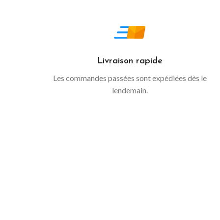
Livraison rapide
Les commandes passées sont expédiées dès le
lendemain.
Notre ser
Notre équ
pour v