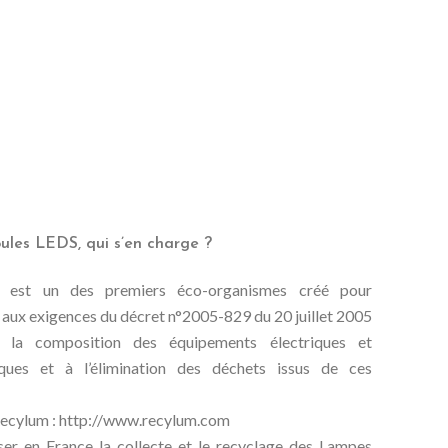
ules LEDS, qui s’en charge ?
est un des premiers éco-organismes créé pour
aux exigences du décret n°2005-829 du 20 juillet 2005
à la composition des équipements électriques et
iques et à l’élimination des déchets issus de ces
Recylum :
http://www.recylum.com
er en France la collecte et le recyclage des Lampes