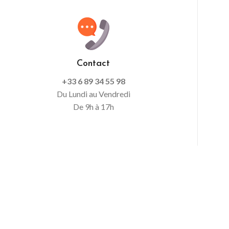
Contact
+33 6 89 34 55 98
Du Lundi au Vendredi
De 9h à 17h
SANTS
QUI SOMMES-NOUS ?
S
Notre société GIRALED, installée au
Thor, dans le Vaucluse près d'Avignon
conçoit, développe et distribue ses