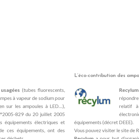
L’éco-contribution des ampo
 usagées
(tubes fluorescents,
Recylum
ampes à vapeur de sodium pour
répondre 
bien sur les ampoules à LED…),
relatif 
n°2005-829 du 20 juillet 2005
électron
es équipements électriques et
équipements (décret DEEE).
s de ces équipements, ont des
Vous pouvez visiter le site de 
tres déchets.
Recylum
a pour but d’organis