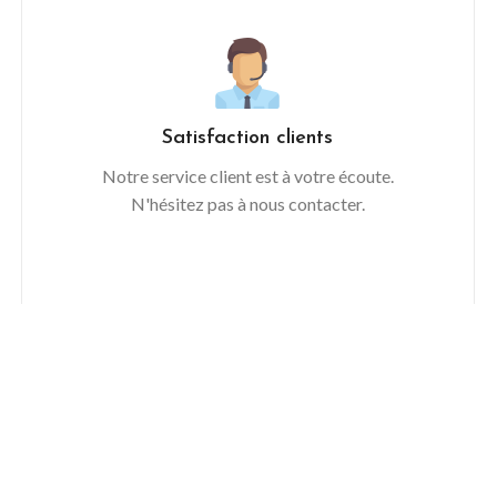
Satisfaction clients
Notre service client est à votre écoute.
N'hésitez pas à nous contacter.
MARQUES DE COMPO
CONTACT
LED RECONNUE
vice client est à votre écoute.
ipe se tient à votre disposition
ous conseiller et répondre à