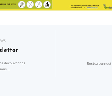
EWS
sletter
r à découvrir nos
Restez connectés
ons ...